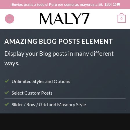
Saltar
S/. 180
¡Envíos gratis a todo el Perú por compras mayores a
! 😊🚚
al
contenido
0
AMAZING BLOG POSTS ELEMENT
Display your Blog posts in many different
ways.
Unlimited Styles and Options
Select Custom Posts
Slider / Row / Grid and Masonry Style