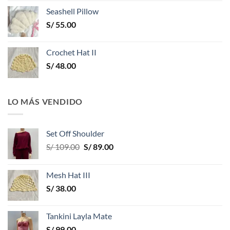
Seashell Pillow
S/
55.00
Crochet Hat II
S/
48.00
LO MÁS VENDIDO
Set Off Shoulder
El
El
S/
109.00
S/
89.00
precio
precio
original
actual
Mesh Hat III
era:
es:
S/
38.00
S/ 109.00.
S/ 89.00.
Tankini Layla Mate
S/
99.00