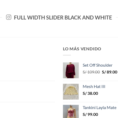
FULL WIDTH SLIDER BLACK AND WHITE
LO MÁS VENDIDO
Set Off Shoulder
El
S/
109.00
S/
89.00
precio
original
Mesh Hat III
era:
S/
38.00
S/ 109.00
Tankini Layla Mate
S/
99.00