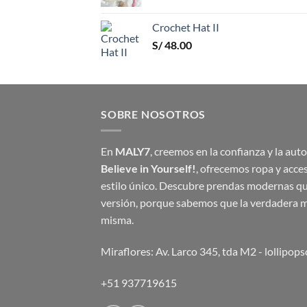
Crochet Hat II
S/
48.00
SOBRE NOSOTROS
En
MALY7
, creemos en la confianza y la au
Believe in Yourself!
, ofrecemos ropa y acce
estilo único. Descubre prendas modernas que
versión, porque sabemos que la verdadera m
misma.
Miraflores: Av. Larco 345, tda M2 -
lollipop
+51 937719615