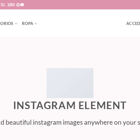
S/. 180
a
! 😊🚚
SORIOS
ROPA
ACCED
INSTAGRAM ELEMENT
d beautiful instagram images anywhere on your s