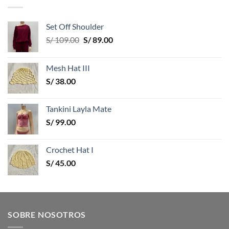
Set Off Shoulder
El
El
S/
109.00
S/
89.00
precio
precio
original
actual
Mesh Hat III
era:
es:
S/
38.00
S/ 109.00.
S/ 89.00.
Tankini Layla Mate
S/
99.00
Crochet Hat I
S/
45.00
SOBRE NOSOTROS